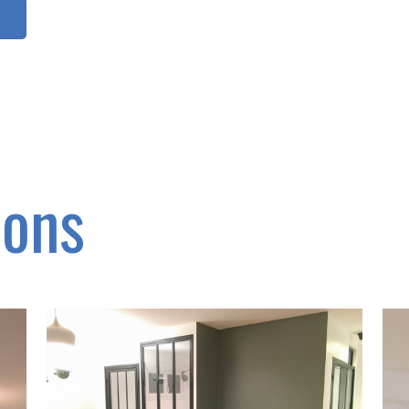
ions
Alex